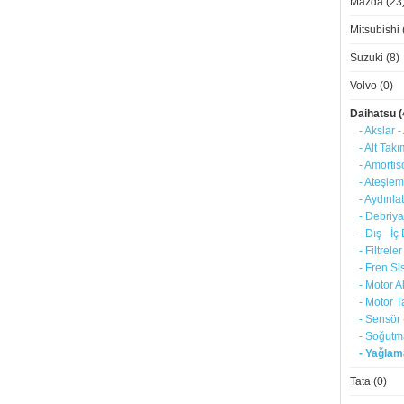
Mazda (23
Mitsubishi 
Suzuki (8)
Volvo (0)
Daihatsu (
- Akslar -
- Alt Tak
- Amortis
- Ateşlem
- Aydınla
- Debriya
- Dış - İ
- Filtreler
- Fren Si
- Motor A
- Motor T
- Sensör 
- Soğutm
- Yağlama
Tata (0)