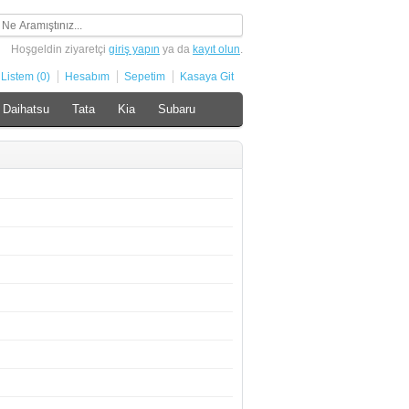
Hoşgeldin ziyaretçi
giriş yapın
ya da
kayıt olun
.
 Listem (0)
Hesabım
Sepetim
Kasaya Git
Daihatsu
Tata
Kia
Subaru