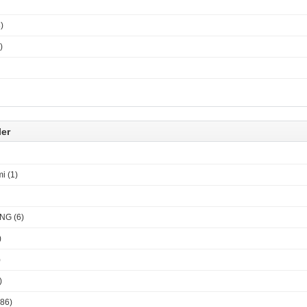
)
)
ler
i (1)
G (6)
)
)
)
86)