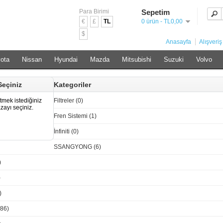
Para Birimi
Sepetim
€
£
TL
0 ürün - TL0,00
$
Anasayfa
Alışveriş
ota
Nissan
Hyundai
Mazda
Mitsubishi
Suzuki
Volvo
eçiniz
Kategoriler
tmek istediğiniz
Filtreler (0)
ayı seçiniz.
Fren Sistemi (1)
İnfiniti (0)
SSANGYONG (6)
)
)
)
86)