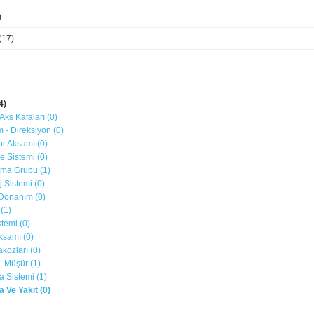
)
(17)
4)
 Aks Kafaları (0)
ım - Direksiyon (0)
ör Aksamı (0)
e Sistemi (0)
tma Grubu (1)
j Sistemi (0)
ç Donanım (0)
 (1)
stemi (0)
ksamı (0)
akozları (0)
- Müşür (1)
a Sistemi (1)
 Ve Yakıt (0)