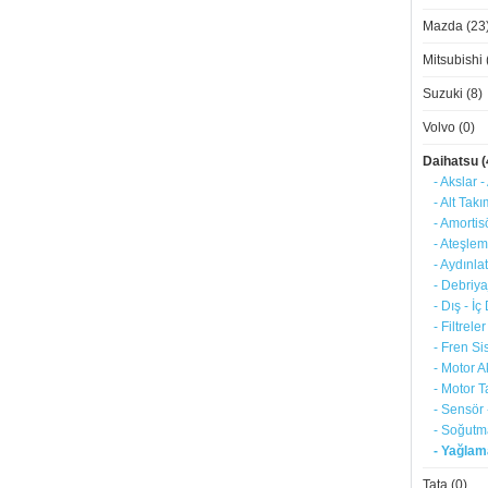
Mazda (23
Mitsubishi 
Suzuki (8)
Volvo (0)
Daihatsu (
- Akslar -
- Alt Tak
- Amortis
- Ateşlem
- Aydınla
- Debriya
- Dış - İ
- Filtreler
- Fren Si
- Motor A
- Motor T
- Sensör 
- Soğutm
- Yağlama
Tata (0)