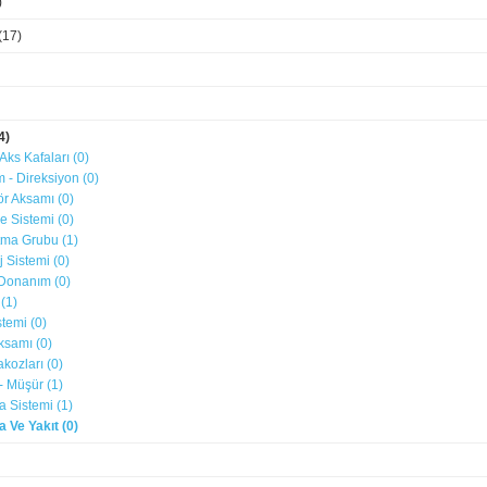
)
(17)
4)
 Aks Kafaları (0)
ım - Direksiyon (0)
ör Aksamı (0)
e Sistemi (0)
tma Grubu (1)
j Sistemi (0)
ç Donanım (0)
 (1)
stemi (0)
ksamı (0)
akozları (0)
- Müşür (1)
a Sistemi (1)
 Ve Yakıt (0)