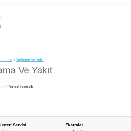
)
)
aihatsu
»
Yağlama Ve Yakıt
ama Ve Yakıt
ide ürün bulunamadı.
üşteri Servisi
Ekstralar