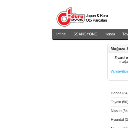
İnfiniti
SSANGYONG
Honda
Toy
Daewoo
Rover
Chery
Mağaza S
Ziyaret e
mağaz
Varsayılan
Honda (64
Toyota (50
Nissan (84
Hyundai (3