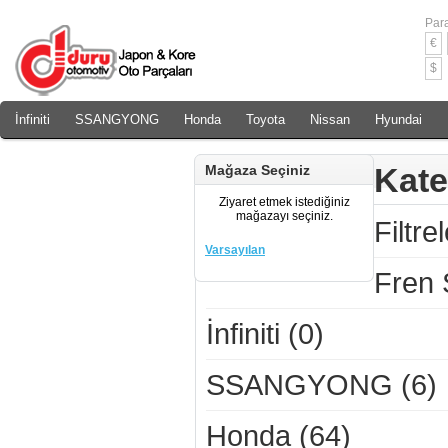
Para
€
$
İnfiniti
SSANGYONG
Honda
Toyota
Nissan
Hyundai
Daewoo
Rover
Chery
Kate
Mağaza Seçiniz
Ziyaret etmek istediğiniz
mağazayı seçiniz.
Filtre
Varsayılan
Fren 
İnfiniti (0)
SSANGYONG (6)
Honda (64)