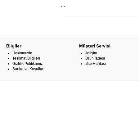
..
Bilgiler
Müşteri Servisi
Hakkımızda
İletişim
Teslimat Bilgileri
Ürün İadesi
Gizlilik Politikamız
Site Haritası
Şartlar ve Koşullar