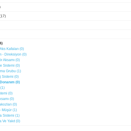
)
(17)
4)
 Aks Kafaları (0)
ım - Direksiyon (0)
ör Aksamı (0)
e Sistemi (0)
tma Grubu (1)
j Sistemi (0)
ç Donanım (0)
 (1)
stemi (0)
ksamı (0)
akozları (0)
- Müşür (1)
a Sistemi (1)
 Ve Yakıt (0)