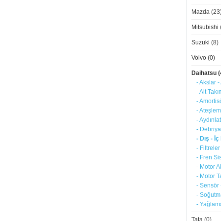
Mazda (23
Mitsubishi 
Suzuki (8)
Volvo (0)
Daihatsu (
- Akslar -
- Alt Tak
- Amortis
- Ateşlem
- Aydınla
- Debriya
- Dış - İ
- Filtreler
- Fren Si
- Motor A
- Motor T
- Sensör 
- Soğutm
- Yağlama
Tata (0)