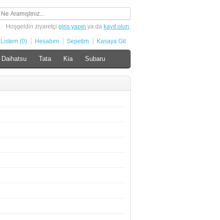
Hoşgeldin ziyaretçi
giriş yapın
ya da
kayıt olun
.
 Listem (0)
Hesabım
Sepetim
Kasaya Git
Daihatsu
Tata
Kia
Subaru