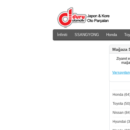
İnfiniti
SSANGYONG
Honda
Toy
Daewoo
Rover
Chery
Mağaza S
Ziyaret e
mağaz
Varsayılan
Honda (64
Toyota (50
Nissan (84
Hyundai (3