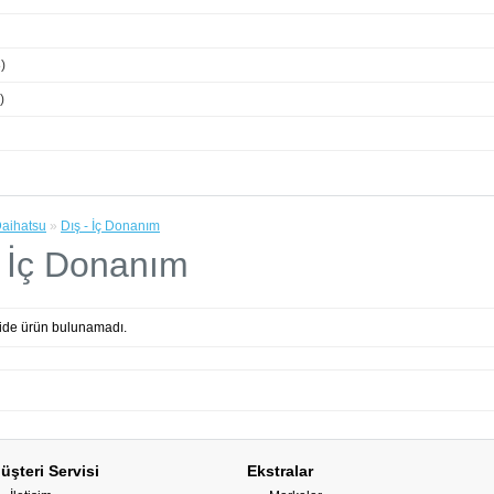
)
)
aihatsu
»
Dış - İç Donanım
- İç Donanım
ide ürün bulunamadı.
üşteri Servisi
Ekstralar