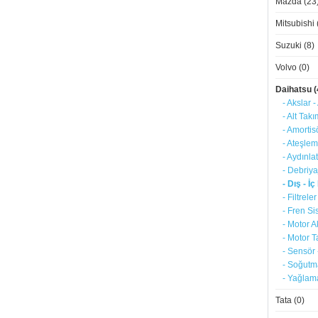
Mazda (23
Mitsubishi 
Suzuki (8)
Volvo (0)
Daihatsu (
- Akslar -
- Alt Tak
- Amortis
- Ateşlem
- Aydınla
- Debriya
- Dış - İ
- Filtreler
- Fren Si
- Motor A
- Motor T
- Sensör 
- Soğutm
- Yağlama
Tata (0)