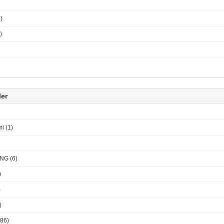
)
)
ler
i (1)
G (6)
)
)
)
86)