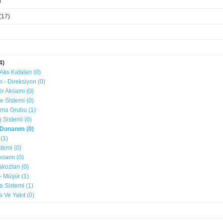
)
(17)
4)
 Aks Kafaları (0)
ım - Direksiyon (0)
ör Aksamı (0)
e Sistemi (0)
tma Grubu (1)
j Sistemi (0)
ç Donanım (0)
 (1)
stemi (0)
ksamı (0)
akozları (0)
- Müşür (1)
a Sistemi (1)
 Ve Yakıt (0)