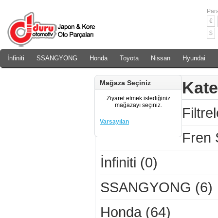
Para
€
$
İnfiniti
SSANGYONG
Honda
Toyota
Nissan
Hyundai
Daewoo
Rover
Chery
Kate
Mağaza Seçiniz
Ziyaret etmek istediğiniz
mağazayı seçiniz.
Filtre
Varsayılan
Fren 
İnfiniti (0)
SSANGYONG (6)
Honda (64)