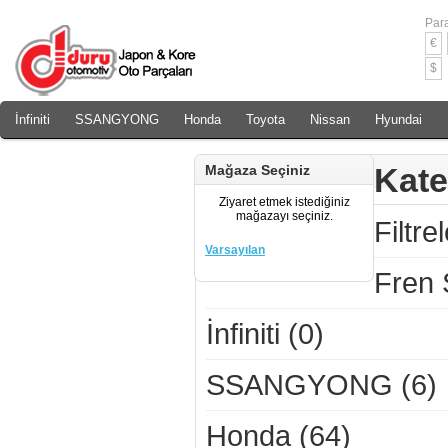
Para
€
$
İnfiniti
SSANGYONG
Honda
Toyota
Nissan
Hyundai
Daewoo
Rover
Chery
Kate
Mağaza Seçiniz
Ziyaret etmek istediğiniz
mağazayı seçiniz.
Filtre
Varsayılan
Fren 
İnfiniti (0)
SSANGYONG (6)
Honda (64)