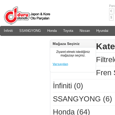
Para
€
$
İnfiniti
SSANGYONG
Honda
Toyota
Nissan
Hyundai
Daewoo
Rover
Chery
Kate
Mağaza Seçiniz
Ziyaret etmek istediğiniz
mağazayı seçiniz.
Filtre
Varsayılan
Fren 
İnfiniti (0)
SSANGYONG (6)
Honda (64)