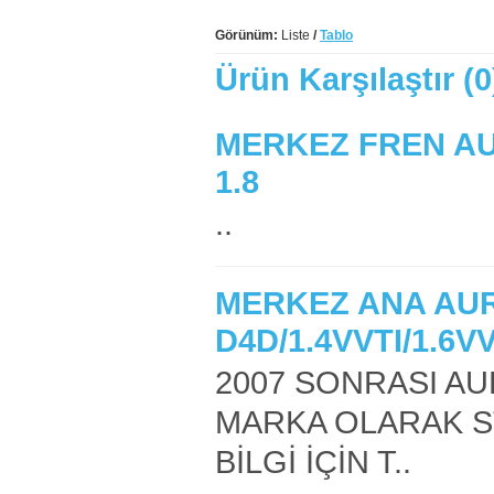
Görünüm:
Liste
/
Tablo
Ürün Karşılaştır (0
MERKEZ FREN AURI
1.8
..
MERKEZ ANA AURI
D4D/1.4VVTI/1.6VV
2007 SONRASI A
MARKA OLARAK S
BİLGİ İÇİN T..