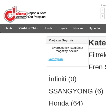
Para
€
$
İnfiniti
SSANGYONG
Honda
Toyota
Nissan
Hyundai
Daewoo
Rover
Chery
Kate
Mağaza Seçiniz
Ziyaret etmek istediğiniz
mağazayı seçiniz.
Filtre
Varsayılan
Fren 
İnfiniti (0)
SSANGYONG (6)
Honda (64)