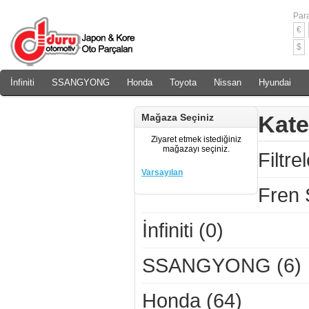
Para
€
$
İnfiniti
SSANGYONG
Honda
Toyota
Nissan
Hyundai
Daewoo
Rover
Chery
Kate
Mağaza Seçiniz
Ziyaret etmek istediğiniz
mağazayı seçiniz.
Filtre
Varsayılan
Fren 
İnfiniti (0)
SSANGYONG (6)
Honda (64)