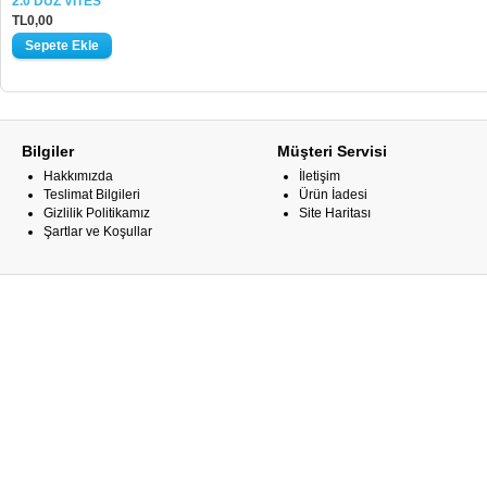
2.0 DUZ VITES
TL0,00
Bilgiler
Müşteri Servisi
Hakkımızda
İletişim
Teslimat Bilgileri
Ürün İadesi
Gizlilik Politikamız
Site Haritası
Şartlar ve Koşullar