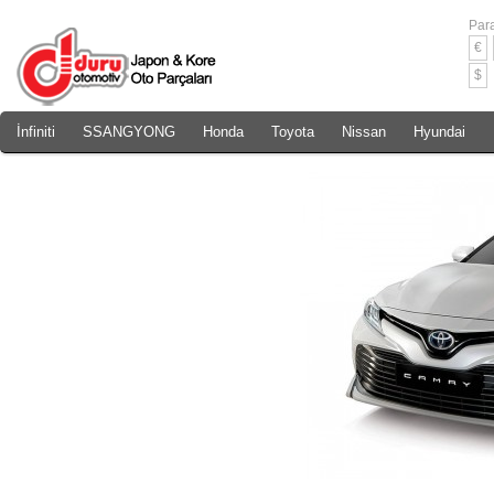
Para
€
$
İnfiniti
SSANGYONG
Honda
Toyota
Nissan
Hyundai
Daewoo
Rover
Chery